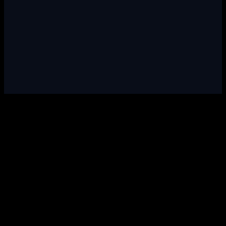
Facebook
Twitter
YouTube
LinkedIn