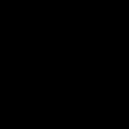
Facebook
Twitter
YouTube
LinkedIn