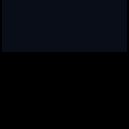
Facebook
Twitter
YouTube
LinkedIn