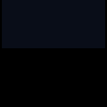
Facebook
Twitter
YouTube
LinkedIn