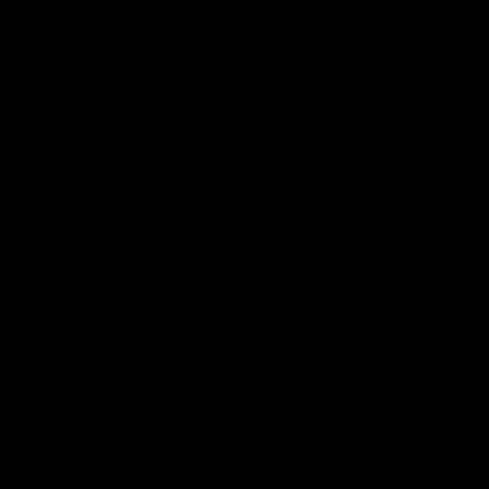
RAYBET官网注册
雷竞技
·
7 月 8, 2024
·
资讯