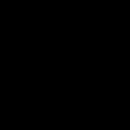
lolS14