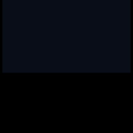
Facebook
Twitter
YouTube
LinkedIn