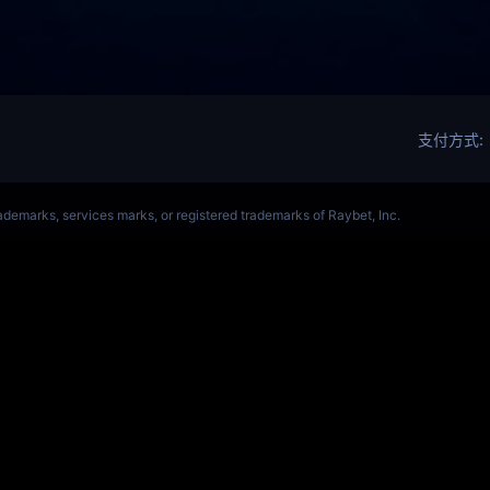
ALORANT、瓦罗兰特(s14)全球总决赛竞猜官网
VCT全球赛
Get Star