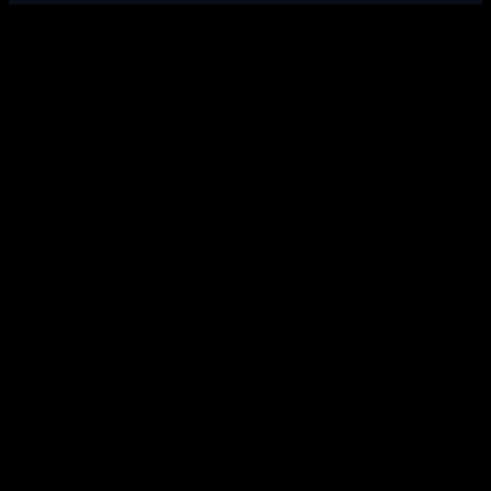
Facebook
Twitter
YouTube
LinkedIn