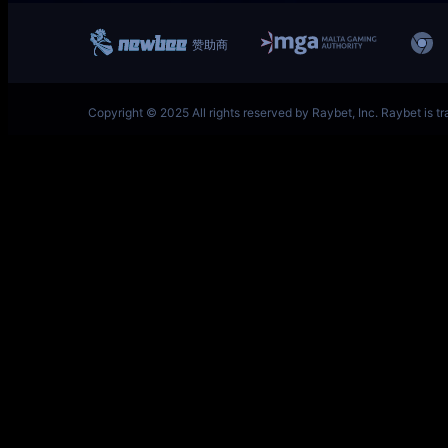
一竞技网址 – 从一开始·竞无止境 V