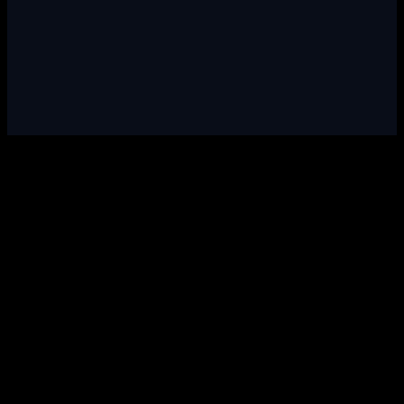
Facebook
Twitter
YouTube
LinkedIn