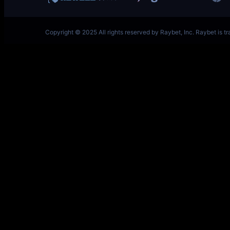
一竞技网址 – 从一开始·竞无止境 V