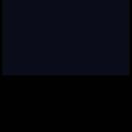
Facebook
Twitter
YouTube
LinkedIn