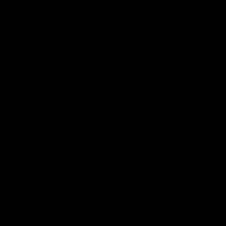
S14英雄联
竞赛事竞猜
雷竞技
·
9 月 23, 2024
·
资讯