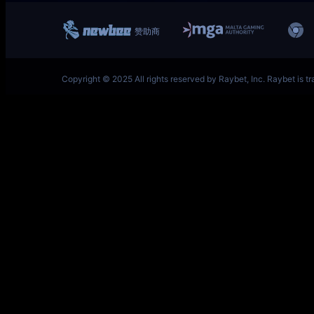
一竞技网址 – 从一开始·竞无止境 V