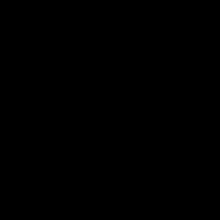
S14外围
雷竞技
·
9 月 2, 2024
·
资讯