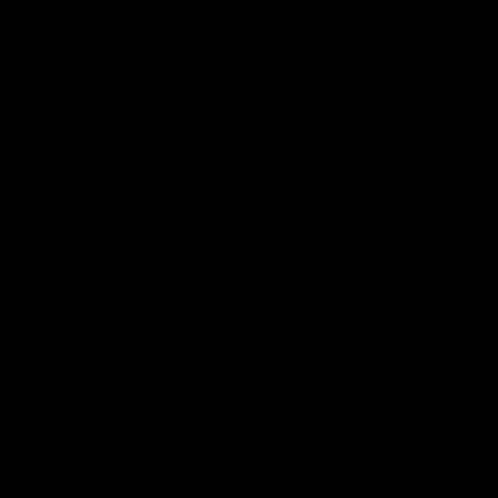
一竞技网址 – 从一开始·竞无止境 V
RAYBET网