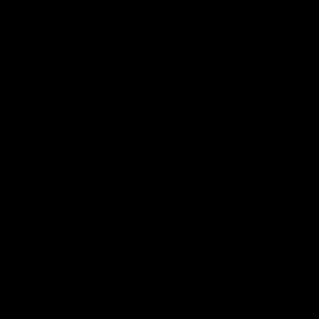
ted
p_2024雷竞