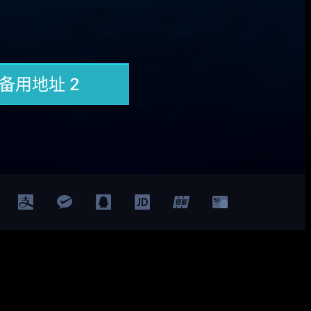
Facebook
Twitter
YouTube
LinkedIn