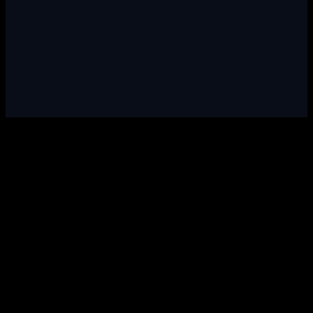
Facebook
Twitter
YouTube
LinkedIn