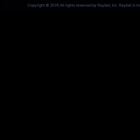
一竞技网址 – 从一开始·竞无止境 V