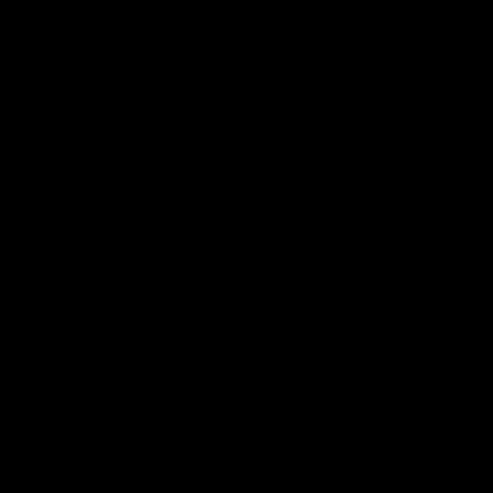
Facebook
Twitter
YouTube
LinkedIn