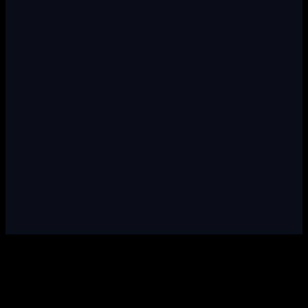
Facebook
Twitter
YouTube
LinkedIn