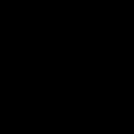
Facebook
Twitter
YouTube
LinkedIn