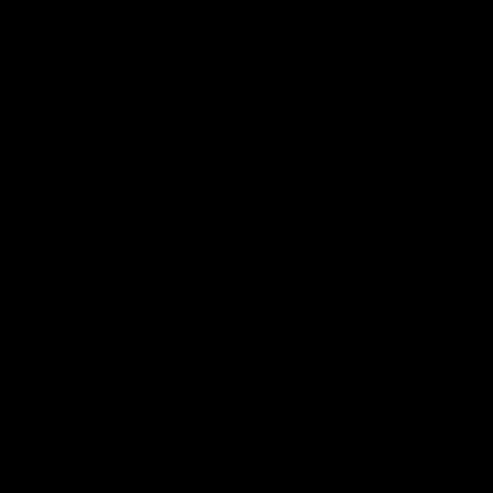
赛事竞猜
雷竞技
·
10 月 27, 2024
·
新闻
雷竞技电竞投注网